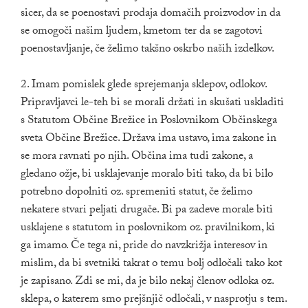
sicer, da se poenostavi prodaja domačih proizvodov in da
se omogoči našim ljudem, kmetom ter da se zagotovi
poenostavljanje, če želimo takšno oskrbo naših izdelkov.
2. Imam pomislek glede sprejemanja sklepov, odlokov.
Pripravljavci le-teh bi se morali držati in skušati uskladiti
s Statutom Občine Brežice in Poslovnikom Občinskega
sveta Občine Brežice. Država ima ustavo, ima zakone in
se mora ravnati po njih. Občina ima tudi zakone, a
gledano ožje, bi usklajevanje moralo biti tako, da bi bilo
potrebno dopolniti oz. spremeniti statut, če želimo
nekatere stvari peljati drugače. Bi pa zadeve morale biti
usklajene s statutom in poslovnikom oz. pravilnikom, ki
ga imamo. Če tega ni, pride do navzkrižja interesov in
mislim, da bi svetniki takrat o temu bolj odločali tako kot
je zapisano. Zdi se mi, da je bilo nekaj členov odloka oz.
sklepa, o katerem smo prejšnjič odločali, v nasprotju s tem.