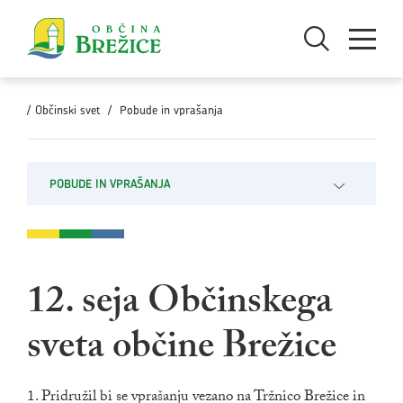
Skoči na vsebino
Odpri iskanje
Odpri men
/
Občinski svet
/
Pobude in vprašanja
POBUDE IN VPRAŠANJA
Odpri pod
12. seja Občinskega
sveta občine Brežice
1. Pridružil bi se vprašanju vezano na Tržnico Brežice in