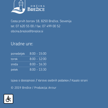
Noga strani
Cesta prvih borcev 18, 8250 Brežice, Slovenija
tel: 07 620 55 00 / fax: 07 499 00 52
obcina.brezice@brezice.si
Uradne ure:
ponedeljek
8:00 - 15:00
torek
8:00 - 12:00
sreda
8:00 - 16:30
petek
8:00 - 13:30
/
/
Izjava o dostopnosti
Varstvo osebnih podatkov
Kazalo strani
© 2019 Brežice / Produkcija:
Arctur