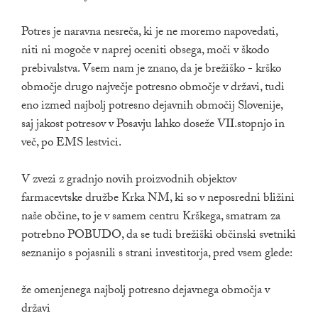
Potres je naravna nesreča, ki je ne moremo napovedati,
niti ni mogoče v naprej oceniti obsega, moči v škodo
prebivalstva. Vsem nam je znano, da je brežiško - krško
območje drugo največje potresno območje v državi, tudi
eno izmed najbolj potresno dejavnih območij Slovenije,
saj jakost potresov v Posavju lahko doseže VII.stopnjo in
več, po EMS lestvici.
V zvezi z gradnjo novih proizvodnih objektov
farmacevtske družbe Krka NM, ki so v neposredni bližini
naše občine, to je v samem centru Krškega, smatram za
potrebno POBUDO, da se tudi brežiški občinski svetniki
seznanijo s pojasnili s strani investitorja, pred vsem glede:
že omenjenega najbolj potresno dejavnega območja v
državi