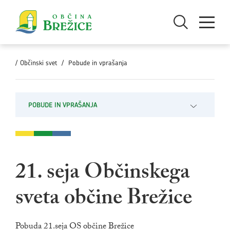
Skoči na vsebino
Odpri iskanje
Odpri men
/
Občinski svet
/
Pobude in vprašanja
POBUDE IN VPRAŠANJA
Odpri pod
21. seja Občinskega
sveta občine Brežice
Pobuda 21.seja OS občine Brežice