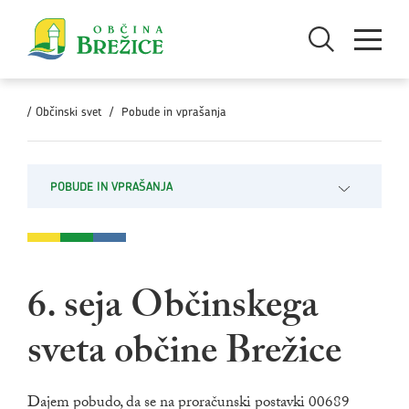
Skoči na vsebino
Odpri iskanje
Odpri men
/
Občinski svet
/
Pobude in vprašanja
POBUDE IN VPRAŠANJA
Odpri pod
6. seja Občinskega
sveta občine Brežice
Dajem pobudo, da se na proračunski postavki 00689