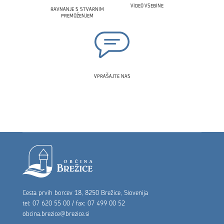
VIDEO VSEBINE
RAVNANJE S STVARNIM
PREMOŽENJEM
VPRAŠAJTE NAS
Noga strani
Cesta prvih borcev 18, 8250 Brežice, Slovenija
tel: 07 620 55 00 / fax: 07 499 00 52
obcina.brezice@brezice.si